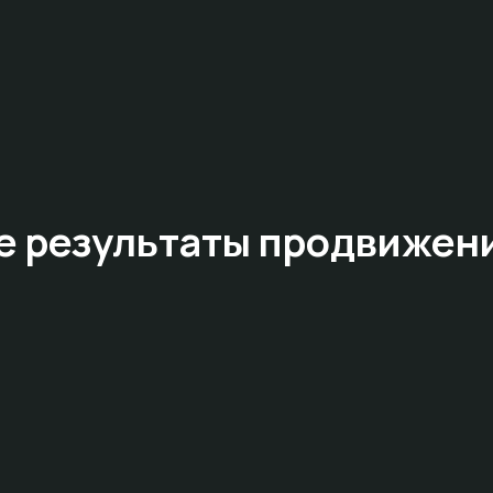
е результаты
продвижен