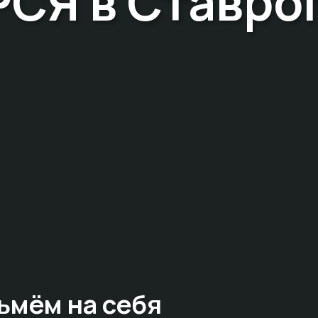
РСЯ в Ставро
ьмём на себя