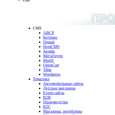
CMS
ABCP
Битрикс
Drupal
HostCMS
Joomla
МегаГрупп
ModX
OpenCart
Tilda
Wordpress
Тематика
Автомобильные сайты
Детские магазины
Event-сайты
B2B
Производство
B2C
Магазины, ритейлеры