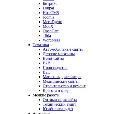
Битрикс
Drupal
HostCMS
Joomla
МегаГрупп
ModX
OpenCart
Tilda
Wordpress
Тематика
Автомобильные сайты
Детские магазины
Event-сайты
B2B
Производство
B2C
Магазины, ритейлеры
Медицинские сайты
Строительство и ремонт
Красота и мода
Мелкие работы
Оптимизация сайта
Технический аудит
Юзабилити аудит
А что еще